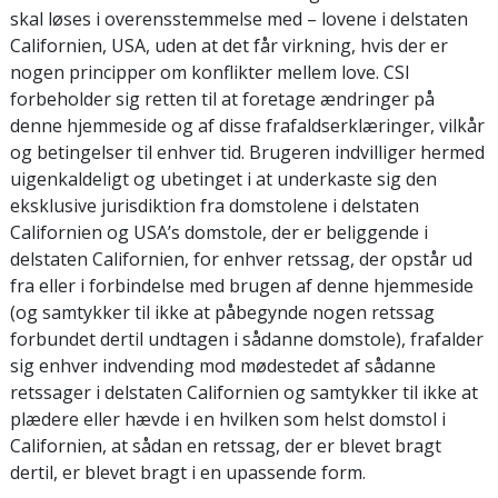
skal løses i overensstemmelse med – lovene i delstaten
Californien, USA, uden at det får virkning, hvis der er
nogen principper om konflikter mellem love. CSI
forbeholder sig retten til at foretage ændringer på
denne hjemmeside og af disse frafaldserklæringer, vilkår
og betingelser til enhver tid. Brugeren indvilliger hermed
uigenkaldeligt og ubetinget i at underkaste sig den
eksklusive jurisdiktion fra domstolene i delstaten
Californien og USA’s domstole, der er beliggende i
delstaten Californien, for enhver retssag, der opstår ud
fra eller i forbindelse med brugen af denne hjemmeside
(og samtykker til ikke at påbegynde nogen retssag
forbundet dertil undtagen i sådanne domstole), frafalder
sig enhver indvending mod mødestedet af sådanne
retssager i delstaten Californien og samtykker til ikke at
plædere eller hævde i en hvilken som helst domstol i
Californien, at sådan en retssag, der er blevet bragt
dertil, er blevet bragt i en upassende form.