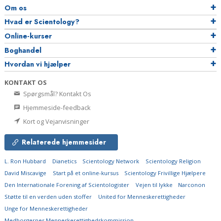
Om os
Hvad er Scientology?
Online-kurser
Boghandel
Hvordan vi hjælper
KONTAKT OS
Spørgsmål? Kontakt Os
Hjemmeside-feedback
Kort og Vejanvisninger
Relaterede hjemmesider
L. Ron Hubbard
Dianetics
Scientology Network
Scientology Religion
David Miscavige
Start på et online-kursus
Scientology Frivillige Hjælpere
Den Internationale Forening af Scientologister
Vejen til lykke
Narconon
Støtte til en verden uden stoffer
United for Menneskerettigheder
Unge for Menneskerettigheder
Medborgernes Menneskerettigheds­kommission