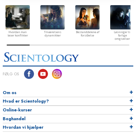
Hvordan man
Tilværelsens
Bestanddelene af
Løsninger til
løser konflikter
dynamikker
forståelse
farlige
omgivelser
FØLG OS
Om os
Hvad er Scientology?
Online-kurser
Boghandel
Hvordan vi hjælper