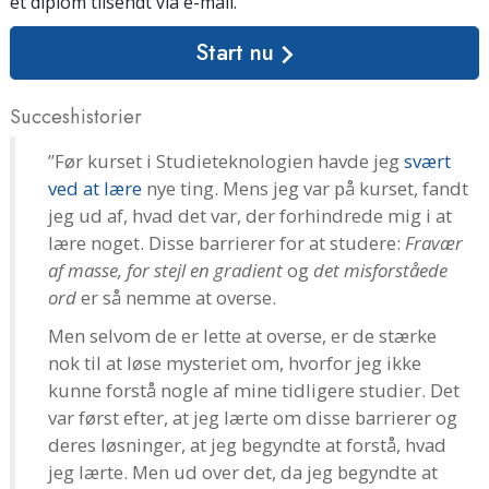
et diplom tilsendt
via e-mail
.
Start nu
Succeshistorier
”Før kurset i Studieteknologien havde jeg
svært
ved at lære
nye ting. Mens jeg var på kurset, fandt
jeg ud af, hvad det var, der forhindrede mig i at
lære noget. Disse barrierer for at studere:
Fravær
af masse, for stejl en gradient
og
det misforståede
ord
er så nemme at overse.
Men selvom de er lette at overse, er de stærke
nok til at løse mysteriet om, hvorfor jeg ikke
kunne forstå nogle af mine tidligere studier. Det
var først efter, at jeg lærte om disse barrierer og
deres løsninger, at jeg begyndte at forstå, hvad
jeg lærte. Men ud over det, da jeg begyndte at