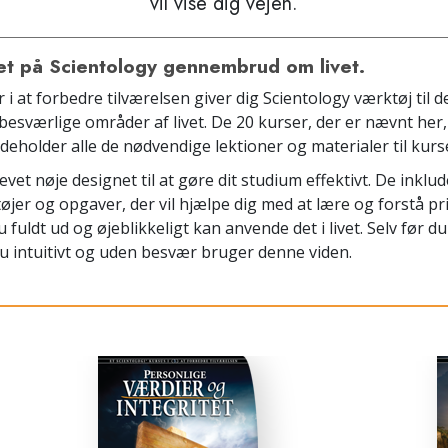
vil vise dig vejen.
et på Scientology gennembrud om livet.
 i at forbedre tilværelsen giver dig Scientology værktøj til d
esværlige områder af livet. De 20 kurser, der er nævnt her
deholder alle de nødvendige lektioner og materialer til kurs
evet nøje designet til at gøre dit studium effektivt. De inklu
øjer og opgaver, der vil hjælpe dig med at lære og forstå pr
u fuldt ud og øjeblikkeligt kan anvende det i livet. Selv før d
du intuitivt og uden besvær bruger denne viden.