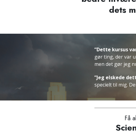
dets m
”Dette kursus var
gør ting, der var u
men det gør jeg n
”Jeg elskede dett
specielt til mig. 
Få a
Scien