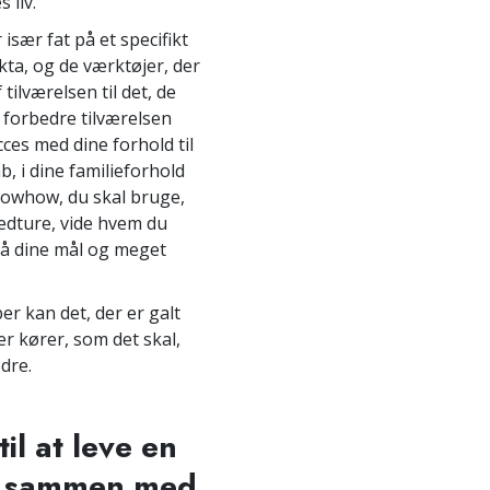
 liv.
 især fat på et specifikt
kta, og de værktøjer, der
 tilværelsen til det, de
 forbedre tilværelsen
cces med dine forhold til
 i dine familieforhold
nowhow, du skal bruge,
nedture, vide hvem du
pnå dine mål og meget
er kan det, der er galt
 der kører, som det skal,
dre.
il at leve en
og sammen med