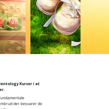
Kirkens Frivillige
ientology Kurser i at
er.
 fundamentale
embrud der besvarer de