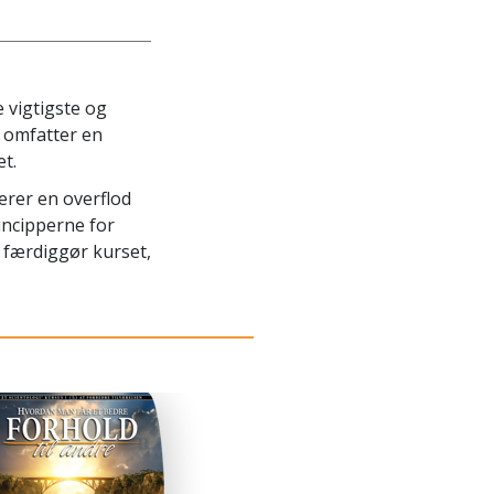
e vigtigste og
, omfatter en
et.
derer en overflod
incipperne for
u færdiggør kurset,