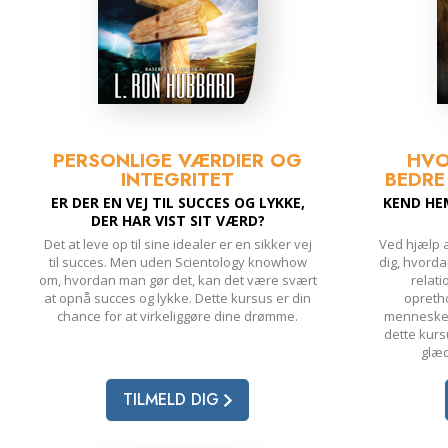
PERSONLIGE VÆRDIER OG
HVO
INTEGRITET
BEDRE
ER DER EN VEJ TIL SUCCES OG LYKKE,
KEND HE
DER HAR VIST SIT VÆRD?
Det at leve op til sine idealer er en sikker vej
Ved hjælp a
til succes. Men uden Scientology knowhow
dig, hvorda
om, hvordan man gør det, kan det være svært
relat
at opnå succes og lykke. Dette kursus er din
opreth
chance for at virkeliggøre dine drømme.
menneskeli
dette kurs
glæd
TILMELD DIG