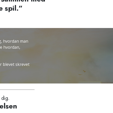
 spil.”
g, hvordan man
kke hvordan,
r blevet skrevet
 dig.
relsen