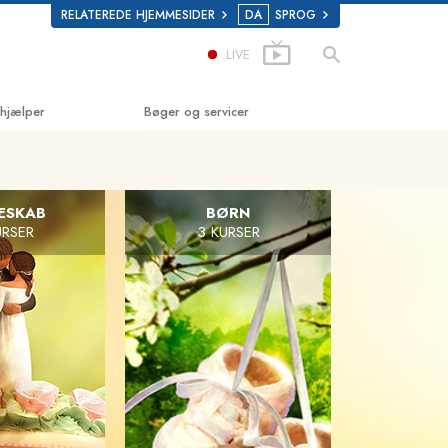
RELATEREDE HJEMMESIDER
DA
SPROG
LIVE
 hjælper
Bøger og servicer
ke
Begynderbøger
olastics
Lydbøger
ESKAB
BØRN
URSER
3 KURSER
Introducerende foredrag
Introduktionsfilm
om stoffer
Begynderservice
Menneskerettigheder
es Menneske­rettigheds­