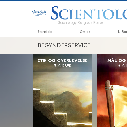
Scientology Religious Retreat
Startside
Om os
L. R
BEGYNDERSERVICE
ETIK OG OVERLEVELSE
MÅL OG
5 KURSER
6 KU