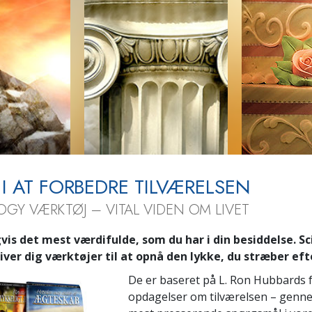
Scientology 
Kærlighed og had –
Hjælpere
Hvad er storhed?
 I AT FORBEDRE TILVÆRELSEN
OGY VÆRKTØJ – VITAL VIDEN OM LIVET
vis det mest værdifulde, som du har i din besiddelse. Sc
iver dig værktøjer til at opnå den lykke, du stræber eft
De er baseret på L. Ron Hubbards
opdagelser om tilværelsen – genn