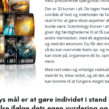
mest presserende spørgsmål i vores
Der er 20 kurser i alt. De tager hver
område af livet og indeholder de fa
skal til for at gøre disse aspekter af
burde være. Scientology Kurser i at
giver dig færdighederne til at få su
andre mennesker, med dit ægteskab,
og med din økonomi. Du får den k
så du kan overvinde livets op- og 
kan stole på, organisere dit liv, o
mere.
Med reel viden og virkelige redskab
med dit liv, blive rettet, og alt det,
kan komme til at fungere meget be
s mål er at gøre individet i stand t
else ifølge dets egen vurdering 