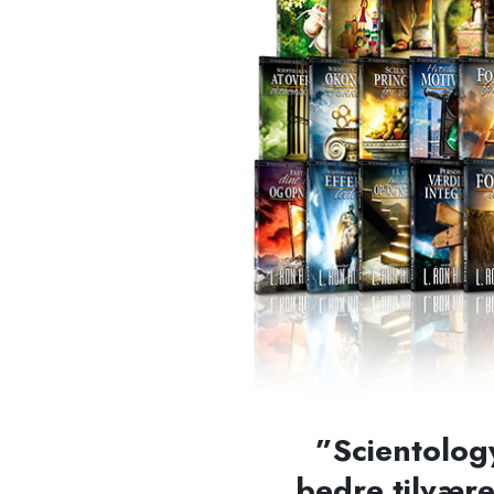
”Scientology
bedre tilvær