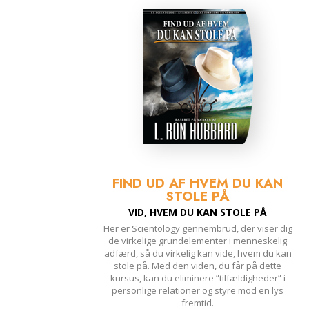
FIND UD AF HVEM DU KAN
STOLE PÅ
VID, HVEM DU KAN STOLE PÅ
Her er Scientology gennembrud, der viser dig
de virkelige grundelementer i menneskelig
adfærd, så du virkelig kan vide, hvem du kan
stole på. Med den viden, du får på dette
kursus, kan du eliminere ”tilfældigheder” i
personlige relationer og styre mod en lys
fremtid.