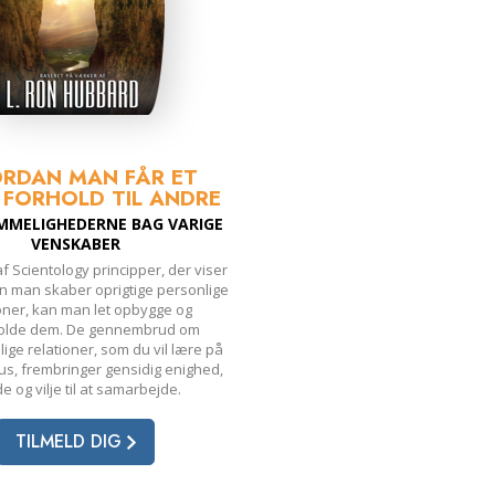
RDAN MAN FÅR ET
 FORHOLD TIL ANDRE
MMELIGHEDERNE BAG VARIGE
VENSKABER
f Scientology principper, der viser
n man skaber oprigtige personlige
ioner, kan man let opbygge og
olde dem. De gennembrud om
ge relationer, som du vil lære på
us, frembringer gensidig enighed,
e og vilje til at samarbejde.
TILMELD DIG