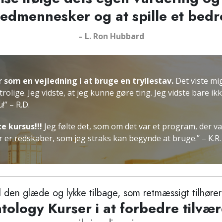
edmennesker og at spille et bedre
– L. Ron Hubbard
 som en vejledning i at bruge en tryllestav.
Det viste mi
trolige. Jeg vidste, at jeg kunne gøre ting. Jeg vidste bare i
u!
”
– R.D.
e kursus!!!
Jeg følte det, som om det var et program, der va
Der er redskaber, som jeg straks kan begynde at bruge.”
– K.R.
l den glæde og lykke tilbage, som retmæssigt tilhører
tology Kurser i at forbedre tilvæ