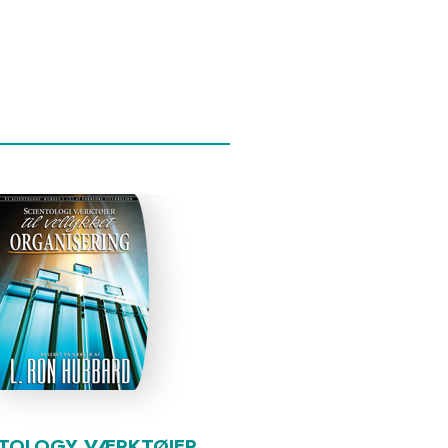
NTOLOGY VÆRKTØJER