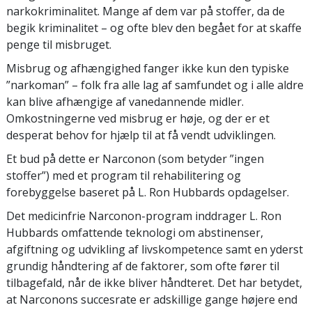
narkokriminalitet. Mange af dem var på stoffer, da de
begik kriminalitet – og ofte blev den begået for at skaffe
penge til misbruget.
Misbrug og afhængighed fanger ikke kun den typiske
”narkoman” – folk fra alle lag af samfundet og i alle aldre
kan blive afhængige af vanedannende midler.
Omkostningerne ved misbrug er høje, og der er et
desperat behov for hjælp til at få vendt udviklingen.
Et bud på dette er Narconon (som betyder ”ingen
stoffer”) med et program til rehabilitering og
forebyggelse baseret på L. Ron Hubbards opdagelser.
Det medicinfrie Narconon-program inddrager L. Ron
Hubbards omfattende teknologi om abstinenser,
afgiftning og udvikling af livskompetence samt en yderst
grundig håndtering af de faktorer, som ofte fører til
tilbagefald, når de ikke bliver håndteret. Det har betydet,
at Narconons succesrate er adskillige gange højere end