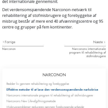
det internationale gennemsnit.
Det verdensomspændende Narconon-netværk til
rehabilitering af stofmisbrugere og forebyggelse af
misbrug består af mere end 40 afvænningscentre og 95
centre og grupper på fem kontinenter.
Forrige
Næste
Narconon
Narconons internationale
program til rehabilitering af
stofmisbrugere
NARCONON
Redder liv gennem rehabilitering og forebyggelse
Effektive metoder til at løse den verdensomspændende narkokrise
Narconons internationale program til rehabilitering af stofmisbrugere
Narconons New Life-afgiftningsmetode
Misbrugsproblemer reduceres gennem forebyggende arbejde