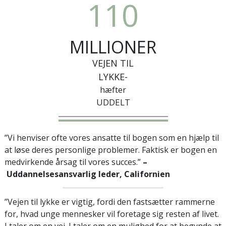
1
1
0
MILLIONER
VEJEN TIL
LYKKE-
hæfter
UDDELT
”Vi henviser ofte vores ansatte til bogen som en hjælp til
at løse deres personlige problemer. Faktisk er bogen en
medvirkende årsag til vores succes.”
–
Uddannelsesansvarlig leder, Californien
”Vejen til lykke er vigtig, fordi den fastsætter rammerne
for, hvad unge mennesker vil foretage sig resten af livet.
I taler om en vej. I taler om en mulighed for at begynde at