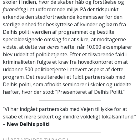
skoler i Indien, hvor de skaber håb og forståelse og
forandring
i et udfordrende miljø. På det tidspunkt
erkendte den stedfortrædende kommissær for den
særlige enhed for beskyttelse af kvinder og børn fra
Delhis politi værdien af programmet og bestilte
specialdesignede omslag for at sikre, at modtagerne
vidste, at dette var
deres
hæfte, når 10.000 eksemplarer
blev uddelt af politibetjente. Efter et tilsvarende fald i
kriminaliteten fulgte et krav fra hovedkontoret om at
uddanne 500 politibetjente i ethvert aspekt af dette
program. Det resulterede i et fuldt partnerskab med
Delhis politi, som afholdt seminarer i skoler og uddelte
hæfter, hvor der stod: ”Præsenteret af Delhis Politi.”
”Vi har indgået partnerskab med Vejen til lykke for at
skabe et mere sikkert og mindre voldeligt lokalsamfund.”
– New Delhis politi