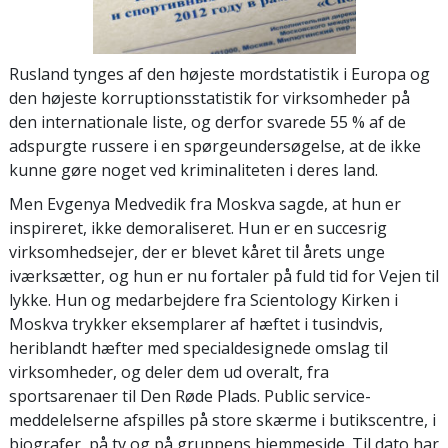
Rusland tynges af den højeste mordstatistik i Europa og
den højeste korruptionsstatistik for virksomheder på
den internationale liste, og derfor svarede 55 % af de
adspurgte russere i en spørgeundersøgelse, at de ikke
kunne gøre noget ved kriminaliteten i deres land.
Men Evgenya Medvedik fra Moskva sagde, at hun er
inspireret, ikke demoraliseret. Hun er en succesrig
virksomhedsejer, der er blevet kåret til årets unge
iværksætter, og hun er nu fortaler på fuld tid for Vejen til
lykke. Hun og medarbejdere fra Scientology Kirken i
Moskva trykker eksemplarer af hæftet i tusindvis,
heriblandt hæfter med specialdesignede omslag til
virksomheder, og deler dem ud overalt, fra
sportsarenaer til Den Røde Plads. Public service-
meddelelserne afspilles på store skærme i butikscentre, i
biografer, på tv og på gruppens hjemmeside. Til dato har