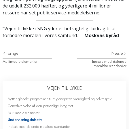
de uddelt 232.000 hæfter, og yderligere 4 millioner
russere har set public service-meddelelserne.
”Vejen til lykke i SNG yder et betragteligt bidrag til at
forbedre moralen i vores samfund.”
– Moskvas byråd
Forrige
Næste
Multimedie-elementer
Indsats mod dalende
moralske standarder
VEJEN TIL LYKKE
Støtter globale programmer til at genoprette værdighed og selvrespekt
Generhvervelse af den personlige integritet
Multimedie-elementer
Undervisningsinitiativ
Indsats mod dalende moralske standarder