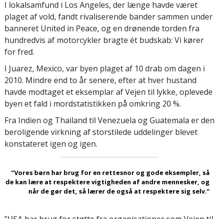
I lokalsamfund i Los Angeles, der længe havde været
plaget af vold, fandt rivaliserende bander sammen under
banneret United in Peace, og en drønende torden fra
hundredvis af motorcykler bragte ét budskab: Vi kører
for fred.
I Juarez, Mexico, var byen plaget af 10 drab om dagen i
2010. Mindre end to år senere, efter at hver hustand
havde modtaget et eksemplar af Vejen til lykke, oplevede
byen et fald i mordstatistikken på omkring 20 %.
Fra Indien og Thailand til Venezuela og Guatemala er den
beroligende virkning af storstilede uddelinger blevet
konstateret igen og igen.
”Vores børn har brug for en rettesnor og gode eksempler, så
de kan lære at respektere vigtigheden af andre mennesker, og
når de gør det, så lærer de også at respektere sig selv.”
”USA har brug for støtte fra organisationer som Vejen til