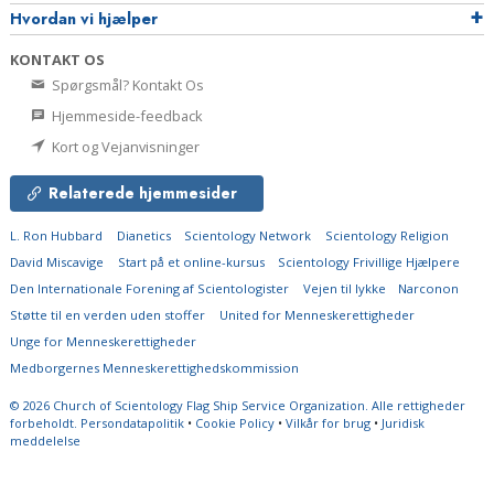
Hvordan vi hjælper
KONTAKT OS
Spørgsmål? Kontakt Os
Hjemmeside-feedback
Kort og Vejanvisninger
Relaterede hjemmesider
L. Ron Hubbard
Dianetics
Scientology Network
Scientology Religion
David Miscavige
Start på et online-kursus
Scientology Frivillige Hjælpere
Den Internationale Forening af Scientologister
Vejen til lykke
Narconon
Støtte til en verden uden stoffer
United for Menneskerettigheder
Unge for Menneskerettigheder
Medborgernes Menneskerettigheds­kommission
© 2026
Church of Scientology Flag Ship Service Organization.
Alle rettigheder
forbeholdt.
Persondatapolitik
•
Cookie Policy
•
Vilkår for brug
•
Juridisk
meddelelse