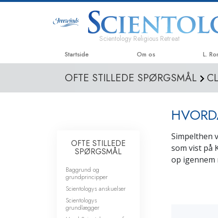
Scientology Religious Retreat
Startside
Om os
L. R
OFTE STILLEDE SPØRGSMÅL
C
HVORDA
Simpelthen ve
OFTE STILLEDE
som vist på 
SPØRGSMÅL
op igennem 
Baggrund og
grundprincipper
Scientologys anskuelser
Scientologys
grundlægger