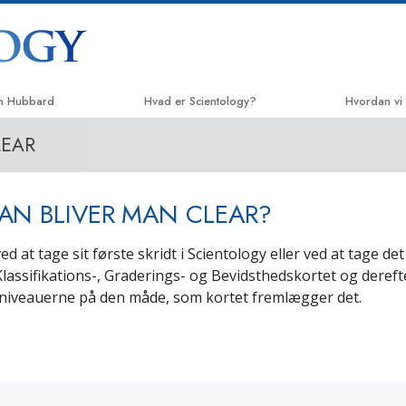
on Hubbard
Hvad er Scientology?
Hvordan vi
LEAR
Anskuelser og udøvelser
Vejen til lyk
Scientologys tro og kodekser
Applied Sch
N BLIVER MAN CLEAR?
Hvad scientologer siger
Criminon
om Scientology
d at tage sit første skridt i Scientology eller ved at tage de
Narconon
Mød en scientolog
Klassifikations-, Graderings- og Bevidsthedskortet og dereft
Sandheden 
niveauerne på den måde, som kortet fremlægger det.
Indenfor i en Kirke
United for 
De grundlæggende principper
i Scientology
Medborgern
kommission
En introduktion til Dianetics