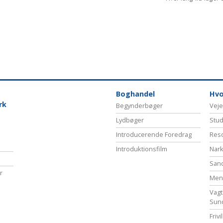
Boghandel
Hvo
rk
Begynderbøger
Veje
Lydbøger
Stud
Introducerende Foredrag
Reso
Introduktionsfilm
Nark
San
r
Menn
Vagt
Sun
Friv