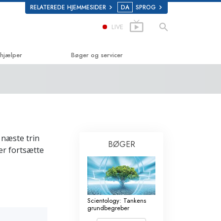
RELATEREDE HJEMMESIDER
DA
SPROG
LIVE
 hjælper
Bøger og servicer
ke
Begynderbøger
olastics
Lydbøger
Introducerende foredrag
t næste trin
Introduktionsfilm
BØGER
er fortsætte
om stoffer
Begynderservice
Menneskerettigheder
es Menneske­rettigheds­
Scientology: Tankens
grundbegreber