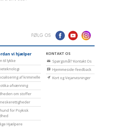
FØLG OS
KONTAKT OS
rdan vi hjælper
n til lykke
Spørgsmål? Kontakt Os
ieteknologi
Hjemmeside-feedback
cialisering af kriminelle
Kort og Vejanvisninger
otika-afvænning
dheden om stoffer
eske­rettigheder
hund for Psykisk
dhed
illige Hjælpere