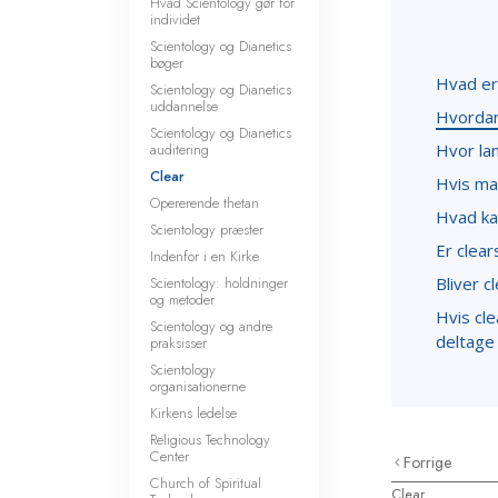
Hvad Scientology gør for
individet
Scientology og Dianetics
bøger
Hvad er 
Scientology og Dianetics
uddannelse
Hvordan
Scientology og Dianetics
auditering
Hvor lan
Clear
Hvis man
Opererende thetan
Hvad kan
Scientology præster
Er clear
Indenfor i en Kirke
Scientology: holdninger
Bliver c
og metoder
Hvis cle
Scientology og andre
deltage 
praksisser
Scientology
organisationerne
Kirkens ledelse
Religious Technology
Center
Forrige
Church of Spiritual
Clear