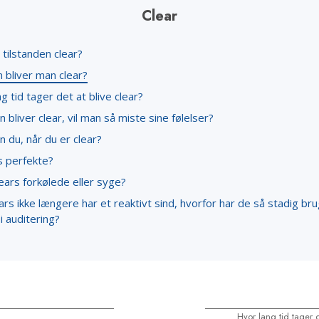
Scientology 
Clear
Kærlighed og had –
Hjælpere
Hvad er storhed?
tilstanden clear?
 bliver man clear?
g tid tager det at blive clear?
 bliver clear, vil man så miste sine følelser?
 du, når du er clear?
s perfekte?
lears forkølede eller syge?
ars ikke længere har et reaktivt sind, hvorfor har de så stadig bru
i auditering?
Hvor lang tid tager d