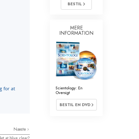
Kirkens Frivillige
BESTIL
MERE
INFORMATION
Scientology: En
g for at
Oversigt
BESTIL EN DVD
Næste
et at blive clear?