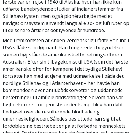
første var en rejse i 1940 til Alaska, hvor han ikke kun
udførte banebrydende studier af indianerstammer fra
Stillehavskysten, men også pionérarbejde med et
navigationssystem anvendt langs alle sø- og luftruter op
til de senere årtier af det tyvende århundrede.
Med fremkomsten af Anden Verdenskrig trådte Ron ind i
USA’s flåde som løjtnant. Han fungerede i begyndelsen
som en højtstående amerikansk efterretningsofficer i
Australien. Efter sin tilbagekomst til USA (som det første
amerikanske offer for kampene i det sydlige Stillehav)
fortsatte han med at tjene med udmærkelse i både det
nordlige Stillehav og i Atlanterhavet – her havde han
kommandoen over antiubådskorvetter og uddannede
besætninger til amfibielandsætninger. Selvom han var
højt dekoreret for tjeneste under kamp, blev han dybt
bedrøvet over de resulterende blodbade og
umenneskeligheden. Således besluttede han sig til at
fordoble sine bestræbelser på at forbedre menneskets
tilstand. Derfor fortsatte han sin forskning, selv gennem