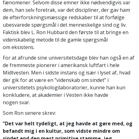
fænomener. Selvom disse emner ikke nødvendigvis var
dem, han selv foretrak, var det discipliner, der gav ham
de efterforskningsmæssige redskaber til at forfølge
ubesvarede spørgsmål i det menneskelige sind og liv.
Faktisk blev L. Ron Hubbard den første til at bringe en
videnskabelig metode til de gamle spørgsmål
om eksistens.
For at afrunde sine universitetsdage blev han også en af
de fremmeste pionerer i amerikansk luftfart i hele
Midtvesten. Men i sidste instans og især i lyset af, hvad
der gik for at være en ”videnskab om sindet” i
universitetets psykologilaboratorier, kunne han kun
konkludere, at akademier i Vesten ikke havde
nogen svar.
Som Ron senere skrev:
”Det var helt tydeligt, at jeg havde at gøre med, og
befandt mig i en kultur, som vidste mindre om
sindet end den mest primitive stamme, jeg