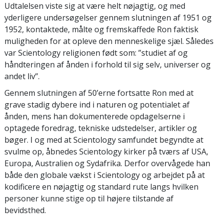
Udtalelsen viste sig at være helt nøjagtig, og med
yderligere undersøgelser gennem slutningen af 1951 og
1952, kontaktede, målte og fremskaffede Ron faktisk
muligheden for at opleve den menneskelige sjæl. Således
var Scientology religionen født som: ”studiet af og
håndteringen af ånden i forhold til sig selv, universer og
andet liv”.
Gennem slutningen af 50’erne fortsatte Ron med at
grave stadig dybere ind i naturen og potentialet af
ånden, mens han dokumenterede opdagelserne i
optagede foredrag, tekniske udstedelser, artikler og
bøger. I og med at Scientology samfundet begyndte at
svulme op, åbnedes Scientology kirker på tværs af USA,
Europa, Australien og Sydafrika. Derfor overvågede han
både den globale vækst i Scientology og arbejdet på at
kodificere en nøjagtig og standard rute langs hvilken
personer kunne stige op til højere tilstande af
bevidsthed.