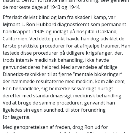
de mørkeste dage af 1943 og 1944.
Efterladt delvist blind og lam fra skader i kamp, var
løjtnant L. Ron Hubbard diagnosticeret som permanent
handicappet i 1945 og indlagt på hospital i Oakland,
Californien. Ved dette punkt havde han dog udviklet de
første praktiske procedurer for at afhjælpe traumer. Han
testede disse procedurer på tidligere krigsfanger, der,
trods intensiv medicinsk behandling, ikke havde
genvundet deres helbred. Med anvendelse af tidlige
Dianetics-teknikker til at fjerne ”mentale blokeringer”
der hæmmede resultaterne med medicin, kom alle dem,
Ron behandlede, sig bemærkelsesværdigt hurtigt
derefter med standardmæssigt medicinsk behandling.
Ved at bruge de samme procedurer, genvandt han
ligeledes sin egen sundhed, til stor forundring
for lægerne.
Med genoprettelsen af freden, drog Ron ud for