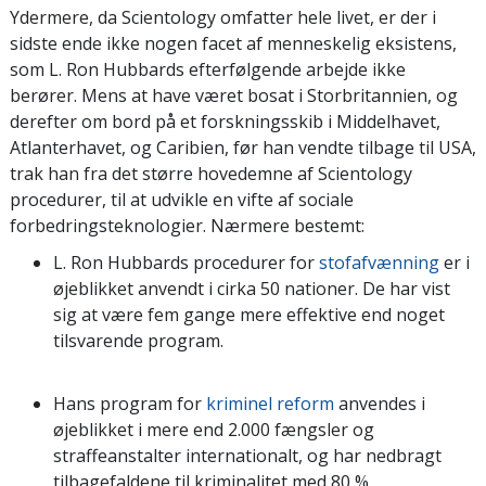
Ydermere, da Scientology omfatter hele livet, er der i
sidste ende ikke nogen facet af menneskelig eksistens,
som L. Ron Hubbards efterfølgende arbejde ikke
berører. Mens at have været bosat i Storbritannien, og
derefter om bord på et forskningsskib i Middelhavet,
Atlanterhavet, og Caribien, før han vendte tilbage til USA,
trak han fra det større hovedemne af Scientology
procedurer, til at udvikle en vifte af sociale
forbedringsteknologier. Nærmere bestemt:
L. Ron Hubbards procedurer for
stofafvænning
er i
øjeblikket anvendt i cirka 50 nationer. De har vist
sig at være fem gange mere effektive end noget
tilsvarende program.
Hans program for
kriminel reform
anvendes i
øjeblikket i mere end 2.000 fængsler og
straffeanstalter internationalt, og har nedbragt
tilbagefaldene til kriminalitet med 80 %.