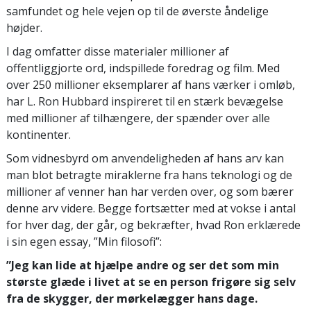
samfundet og hele vejen op til de øverste åndelige
højder.
I dag omfatter disse materialer millioner af
offentliggjorte ord, indspillede foredrag og film. Med
over 250 millioner eksemplarer af hans værker i omløb,
har L. Ron Hubbard inspireret til en stærk bevægelse
med millioner af tilhængere, der spænder over alle
kontinenter.
Som vidnesbyrd om anvendeligheden af hans arv kan
man blot betragte miraklerne fra hans teknologi og de
millioner af venner han har verden over, og som bærer
denne arv videre. Begge fortsætter med at vokse i antal
for hver dag, der går, og bekræfter, hvad Ron erklærede
i sin egen essay, ”Min filosofi”:
”Jeg kan lide at hjælpe andre og ser det som min
største glæde i livet at se en person frigøre sig selv
fra de skygger, der mørkelægger hans dage.