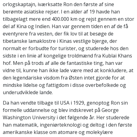
orlogskaptajn, iværksatte Ron den første af sine
berømte asiatiske rejser. I en alder af 19 havde han
tilbagelagt mere end 400.000 km og rejst gennem en stor
del af Kina og Indien. Han var gennem tiden en af de få
eventyrere fra vesten, der fik lov til at besøge de
tibetanske lamaklostre i Kinas vestlige bjerge, der
normalt er forbudte for turister, og studerede hos den
sidste i en linie af kongelige troldmænd fra Kublai Khans
hof. Men på trods af alle de fantastiske ting, han var
vidne til, kunne han ikke lade være med at konkludere, at
den legendariske visdom fra Østen intet gjorde for at
mindske lidelse og fattigdom i disse overbefolkede og
underudviklede lande.
Da han vendte tilbage til USA i 1929, genoptog Ron sin
formelle uddannelse og blev indskrevet på George
Washington University i det følgende år. Her studerede
han matematik, ingeniørteknologi og deltog i den første
amerikanske klasse om atomare og molekylære