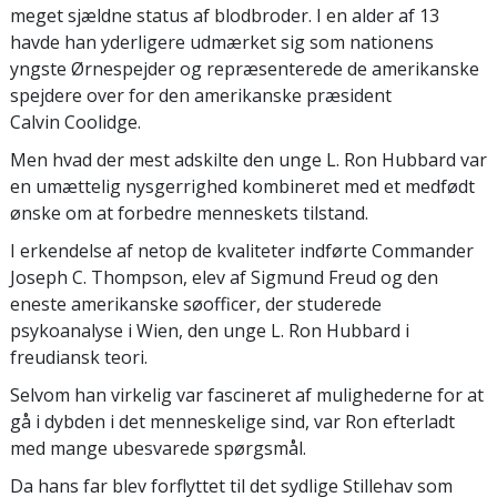
meget sjældne status af blodbroder. I en alder af 13
havde han yderligere udmærket sig som nationens
yngste Ørnespejder og repræsenterede de amerikanske
spejdere over for den amerikanske præsident
Calvin Coolidge.
Men hvad der mest adskilte den unge L. Ron Hubbard var
en umættelig nysgerrighed kombineret med et medfødt
ønske om at forbedre menneskets tilstand.
I erkendelse af netop de kvaliteter indførte Commander
Joseph C. Thompson, elev af Sigmund Freud og den
eneste amerikanske søofficer, der studerede
psykoanalyse i Wien, den unge L. Ron Hubbard i
freudiansk teori.
Selvom han virkelig var fascineret af mulighederne for at
gå i dybden i det menneskelige sind, var Ron efterladt
med mange ubesvarede spørgsmål.
Da hans far blev forflyttet til det sydlige Stillehav som