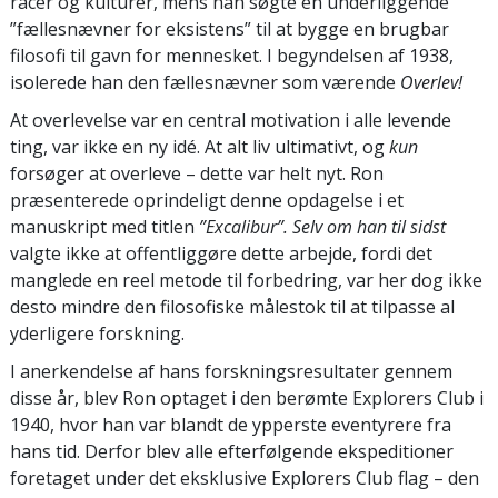
racer og kulturer, mens han søgte en underliggende
”fællesnævner for eksistens” til at bygge en brugbar
filosofi til gavn for mennesket. I begyndelsen af 1938,
isolerede han den fællesnævner som værende
Overlev!
At overlevelse var en central motivation i alle levende
ting, var ikke en ny idé. At alt liv ultimativt, og
kun
forsøger at overleve – dette var helt nyt. Ron
præsenterede oprindeligt denne opdagelse i et
manuskript med titlen
”Excalibur”. Selv om han til sidst
valgte ikke at offentliggøre dette arbejde, fordi det
manglede en reel metode til forbedring, var her dog ikke
desto mindre den filosofiske målestok til at tilpasse al
yderligere forskning.
I anerkendelse af hans forskningsresultater gennem
disse år, blev Ron optaget i den berømte Explorers Club i
1940, hvor han var blandt de ypperste eventyrere fra
hans tid. Derfor blev alle efterfølgende ekspeditioner
foretaget under det eksklusive Explorers Club flag – den