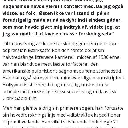
nogensinde havde været i kontakt med. Da jeg også
vidste, at folk i Østen ikke var i stand til på en
forudsigelig måde at nå så dybt ind i sindets gåder,
som man havde givet mig indtryk af, vidste jeg, at
jeg var nødt til at lave en masse forskning selv.”
Til finansiering af denne forskning gennem den store
depression iværksatte Ron den første del af sin
halvtredsårige litterære karriere. I midten af 1930’erne
var han blandt de mest læste forfattere i den
amerikanske pulp fictions sagnomspundne storhedstid.
Han har også skrevet flere mindeværdige manuskripter i
Hollywoods storhedstid og er stadig husket for sit
arbejde med forskellige kassesucceser og en klassisk
Clark Gable-film.
Men han glemte aldrig sin primære søgen, han fortsatte
sin hovedforskningslinje med vidtstrakte ekspeditioner
til primitive lande. Han ville i sidste ende undersøge 21