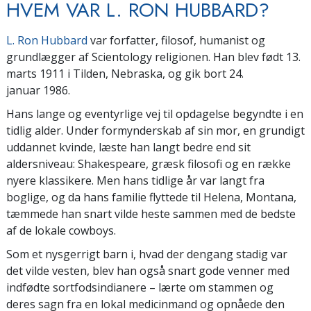
HVEM VAR L. RON HUBBARD?
L. Ron Hubbard
var forfatter, filosof, humanist og
grundlægger af Scientology religionen. Han blev født 13.
marts 1911 i Tilden, Nebraska, og gik bort 24.
januar 1986.
Hans lange og eventyrlige vej til opdagelse begyndte i en
tidlig alder. Under formynderskab af sin mor, en grundigt
uddannet kvinde, læste han langt bedre end sit
aldersniveau: Shakespeare, græsk filosofi og en række
nyere klassikere. Men hans tidlige år var langt fra
boglige, og da hans familie flyttede til Helena, Montana,
tæmmede han snart vilde heste sammen med de bedste
af de lokale cowboys.
Som et nysgerrigt barn i, hvad der dengang stadig var
det vilde vesten, blev han også snart gode venner med
indfødte sortfodsindianere – lærte om stammen og
deres sagn fra en lokal medicinmand og opnåede den