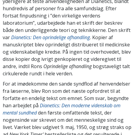
yderligere at teste anvendeligheden af Dianetics, blandt
hundredvis af personer fra alle samfundslag. Efter
fortsat finpudsning i ”den virkelige verdens
laboratorium”, udarbejdede han et skrift der beskrev
både den underliggende teori og teknikkerne. Den skrift
var
Dianetics: Den oprindelige afhandling
.
Kopier af
manuskriptet blev oprindeligt distribueret til medicinske
og videnskabelige kredse. På ingen tid overhovedet, blev
disse kopier dog ivrigt genkopieret og videregivet til
andre, indtil Rons
Oprindelige afhandling
bogstaveligt talt
cirkulerede rundt i hele verden.
For at imødekomme den sande syndflod af henvendelser
fra læserne, blev Ron som det næste opfordret til at
forfatte en endelig tekst om emnet. Som svar, begyndte
han arbejdet på
Dianetics: Den moderne videnskab om
mental sundhed
den første omfattende tekst, der
nogensinde var skrevet om det menneskelige sind og
livet. Værket blev udgivet 9. maj, 1950, og strøg straks op
ad
New York Times’
bestsellerliste og det resulterede i