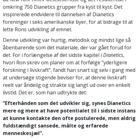
omkring 750 Dianetics grupper fra kyst til kyst. Det
inspirerede endvidere til dannelsen af Dianetics
foreninger i seks amerikanske byer, for at bidrage til at
lette Rons udvikling af emnet.
Denne udvikling var hurtig, metodisk og mindst lige så
åbenbarende som det materiale, der var gået forud for
det. For i forlængelse af det sidste kapitel i
Dianetics
,
hvori Ron skrev om planer om at forfølge ”yderligere
forskning i livskraft”, fandt han snart sig selv i gang med
at undersøge stigende beviser for, at denne livskraft
reelt var åndelig og strakte sig langt ud over en enkelt
livstid. Det er, som han udtrykte det:
”Efterhånden som det udvikler sig, synes Dianetics
mere og mere at have potentialet til i sidste instans
at kunne kontakte den ofte postulerede, men aldrig
fuldstændigt sansede, målte og erfarede
menneskesjæl”.