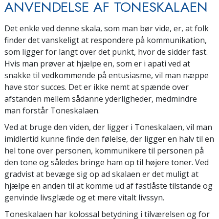
ANVENDELSE AF TONESKALAEN
Det enkle ved denne skala, som man bør vide, er, at folk
finder det vanskeligt at respondere på kommunikation,
som ligger for langt over det punkt, hvor de sidder fast.
Hvis man prøver at hjælpe en, som er i apati ved at
snakke til vedkommende på entusiasme, vil man næppe
have stor succes. Det er ikke nemt at spænde over
afstanden mellem sådanne yderligheder, medmindre
man forstår Toneskalaen.
Ved at bruge den viden, der ligger i Toneskalaen, vil man
imidlertid kunne finde den følelse, der ligger en halv til en
hel tone over personen, kommunikere til personen på
den tone og således bringe ham op til højere toner. Ved
gradvist at bevæge sig op ad skalaen er det muligt at
hjælpe en anden til at komme ud af fastlåste tilstande og
genvinde livsglæde og et mere vitalt livssyn.
Toneskalaen har kolossal betydning i tilværelsen og for