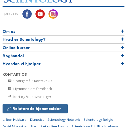
FØLG OS
Om os
Hvad er Scientology?
Online-kurser
Boghandel
Hvordan vi hjælper
KONTAKT OS
Spørgsmål? Kontakt Os
Hjemmeside-feedback
Kort og Vejanvisninger
Relaterede hjemmesider
L. Ron Hubbard
Dianetics
Scientology Network
Scientology Religion
David Miscavige
Start på et online-kursus
Scientology Frivillige Hjælpere