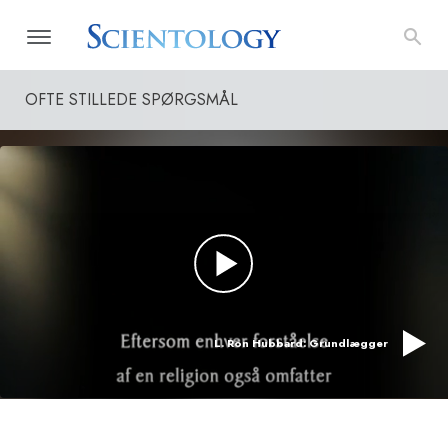
OFTE STILLEDE SPØRGSMÅL
L. Ron Hubbard: Grundlægger